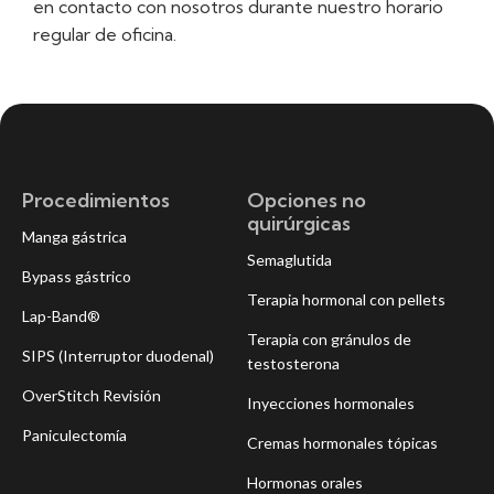
en contacto con nosotros durante nuestro horario
regular de oficina.
Procedimientos
Opciones no
quirúrgicas
Manga gástrica
Semaglutida
Bypass gástrico
Terapia hormonal con pellets
Lap-Band®
Terapia con gránulos de
SIPS (Interruptor duodenal)
testosterona
OverStitch Revisión
Inyecciones hormonales
Paniculectomía
Cremas hormonales tópicas
Hormonas orales