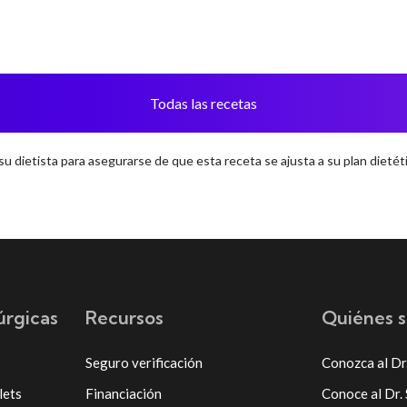
Todas las recetas
u dietista para asegurarse de que esta receta se ajusta a su plan dietéti
úrgicas
Recursos
Quiénes 
Seguro verificación
Conozca al Dr
lets
Financiación
Conoce al Dr.