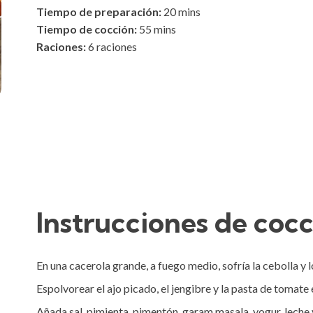
Tiempo de preparación:
20
mins
Tiempo de cocción:
55
mins
Raciones:
6 raciones
Instrucciones de coc
En una cacerola grande, a fuego medio, sofría la cebolla y l
Espolvorear el ajo picado, el jengibre y la pasta de tomate
Añada sal, pimienta, pimentón, garam masala, yogur, leche y