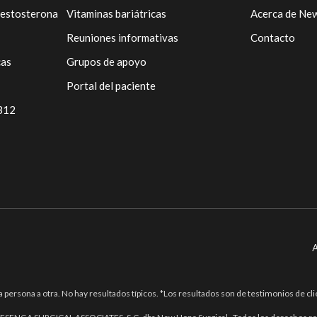
testosterona
Vitaminas bariátricas
Acerca de Ne
Reuniones informativas
Contacto
cas
Grupos de apoyo
Portal del paciente
 B12
A
a persona a otra. No hay resultados típicos. *Los resultados son de testimonios de cli