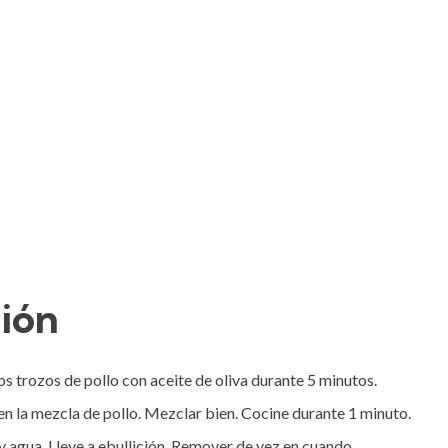
ción
os trozos de pollo con aceite de oliva durante 5 minutos.

 en la mezcla de pollo. Mezclar bien. Cocine durante 1 minuto.

 agua. Lleve a ebullición. Remover de vez en cuando. 
