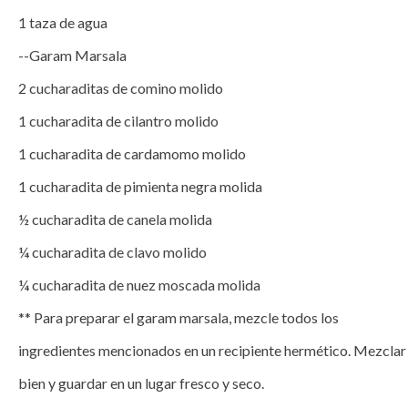
1 taza de agua

--Garam Marsala

2 cucharaditas de comino molido

1 cucharadita de cilantro molido

1 cucharadita de cardamomo molido

1 cucharadita de pimienta negra molida 

½ cucharadita de canela molida 

¼ cucharadita de clavo molido 

¼ cucharadita de nuez moscada molida

** Para preparar el garam marsala, mezcle todos los 
ingredientes mencionados en un recipiente hermético. Mezclar 
bien y guardar en un lugar fresco y seco.