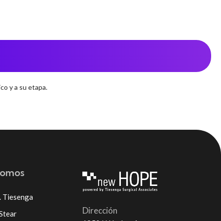
co y a su etapa.
somos
. Tiesenga
Dirección
 Stear