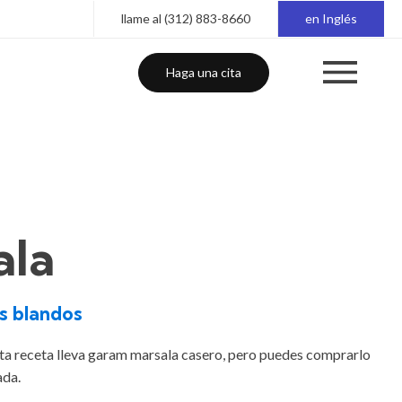
llame al (312) 883-8660
en Inglés
Haga una cita
ala
s blandos
sta receta lleva garam marsala casero, pero puedes comprarlo
ada.