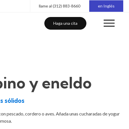
llame al (312) 883-8660
en Inglés
Haga una cita
pino y eneldo
s sólidos
con pescado, cordero o aves. Añada unas cucharadas de yogur
emosa.