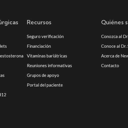
úrgicas
Recursos
Quiénes 
Seguro verificación
Conozca al Dr
lets
Financiación
Conoce al Dr.
testosterona
Vitaminas bariátricas
Acerca de Ne
Reuniones informativas
Contacto
cas
Grupos de apoyo
Portal del paciente
 B12