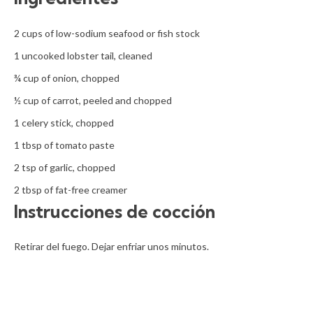
2 cups of low-sodium seafood or fish stock

1 uncooked lobster tail, cleaned

¾ cup of onion, chopped

½ cup of carrot, peeled and chopped 

1 celery stick, chopped

1 tbsp of tomato paste

2 tsp of garlic, chopped

2 tbsp of fat-free creamer
Instrucciones de cocción
Retirar del fuego. Dejar enfriar unos minutos.