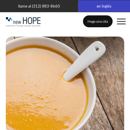
llame al (312) 883-8660
en Inglés
Haga una cita