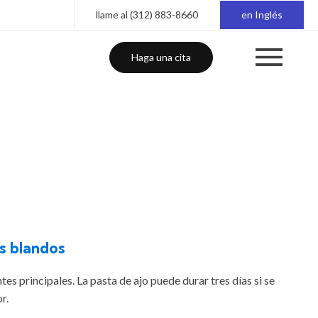
llame al (312) 883-8660
en Inglés
Haga una cita
s blandos
es principales. La pasta de ajo puede durar tres días si se
r.