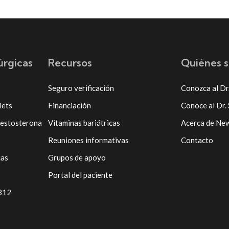
úrgicas
Recursos
Quiénes 
Seguro verificación
Conozca al Dr
lets
Financiación
Conoce al Dr.
testosterona
Vitaminas bariátricas
Acerca de Ne
Reuniones informativas
Contacto
cas
Grupos de apoyo
Portal del paciente
 B12