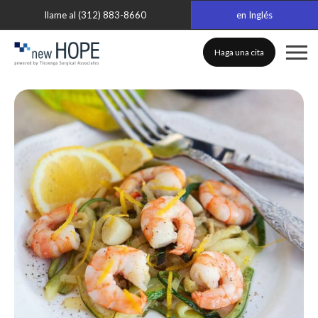
llame al (312) 883-8660
en Inglés
Haga una cita