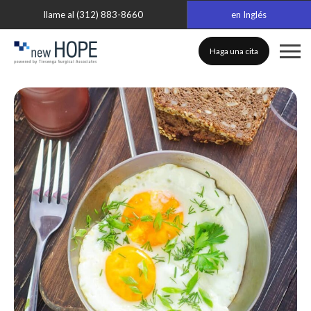
llame al (312) 883-8660
en Inglés
Haga una cita