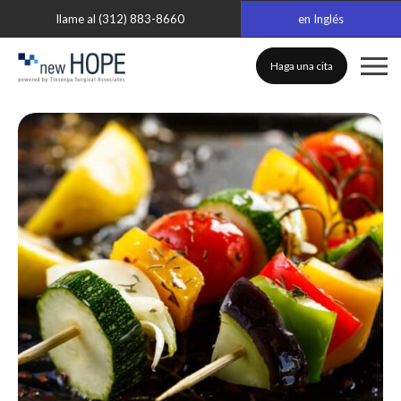
llame al (312) 883-8660
en Inglés
Haga una cita