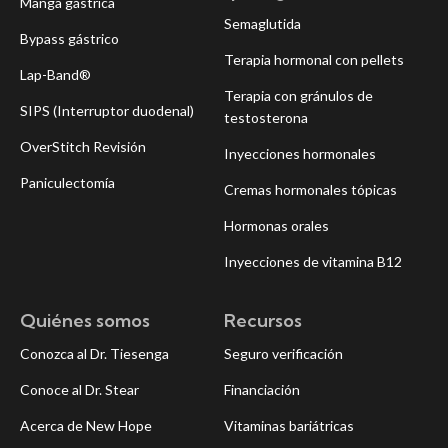
Manga gástrica
Semaglutida
Bypass gástrico
Terapia hormonal con pellets
Lap-Band®
Terapia con gránulos de
SIPS (Interruptor duodenal)
testosterona
OverStitch Revisión
Inyecciones hormonales
Paniculectomía
Cremas hormonales tópicas
Hormonas orales
Inyecciones de vitamina B12
Quiénes somos
Recursos
Conozca al Dr. Tiesenga
Seguro verificación
Conoce al Dr. Stear
Financiación
Acerca de New Hope
Vitaminas bariátricas