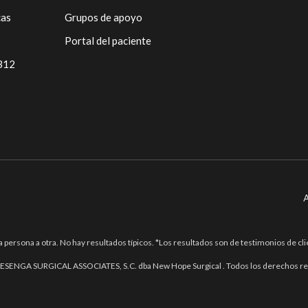
cas
Grupos de apoyo
Portal del paciente
 B12
A
a persona a otra. No hay resultados típicos. *Los resultados son de testimonios de cli
ESENGA SURGICAL ASSOCIATES, S.C. dba New Hope Surgical . Todos los derechos r