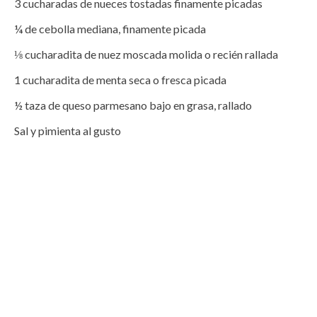
3 cucharadas de nueces tostadas finamente picadas

¼ de cebolla mediana, finamente picada

⅛ cucharadita de nuez moscada molida o recién rallada

1 cucharadita de menta seca o fresca picada

½ taza de queso parmesano bajo en grasa, rallado

Sal y pimienta al gusto