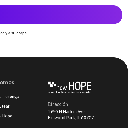
co y a su etapa.
somos
. Tiesenga
Dirección
 Stear
1950 N Harlem Ave
w Hope
Elmwood Park, IL 60707