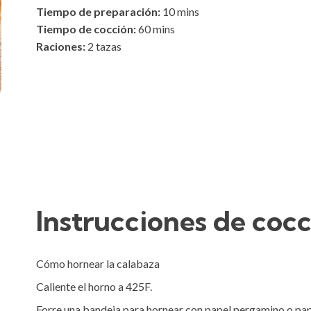
Tiempo de preparación:
10
mins
Tiempo de cocción:
60
mins
Raciones:
2 tazas
Instrucciones de coc
Cómo hornear la calabaza

Caliente el horno a 425F.

Forre una bandeja para hornear con papel pergamino o pape