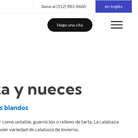
llame al (312) 883-8660
en Inglés
Haga una cita
za y nueces
s blandos
como untable, guarnición o relleno de tarta. La calabaza
uier variedad de calabaza de invierno.