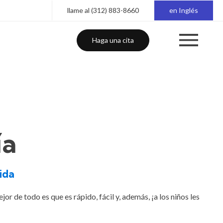
llame al (312) 883-8660
en Inglés
Haga una cita
ía
uida
or de todo es que es rápido, fácil y, además, ¡a los niños les