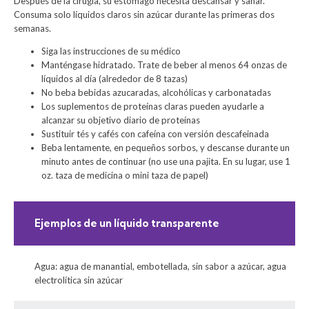
Después de la cirugía, su estómago necesita descansar y sanar.
Consuma solo líquidos claros sin azúcar durante las primeras dos
semanas.
Siga las instrucciones de su médico
Manténgase hidratado. Trate de beber al menos 64 onzas de
líquidos al día (alrededor de 8 tazas)
No beba bebidas azucaradas, alcohólicas y carbonatadas
Los suplementos de proteínas claras pueden ayudarle a
alcanzar su objetivo diario de proteínas
Sustituir tés y cafés con cafeína con versión descafeinada
Beba lentamente, en pequeños sorbos, y descanse durante un
minuto antes de continuar (no use una pajita. En su lugar, use 1
oz. taza de medicina o mini taza de papel)
Ejemplos de un líquido transparente
Agua: agua de manantial, embotellada, sin sabor a azúcar, agua
electrolítica sin azúcar