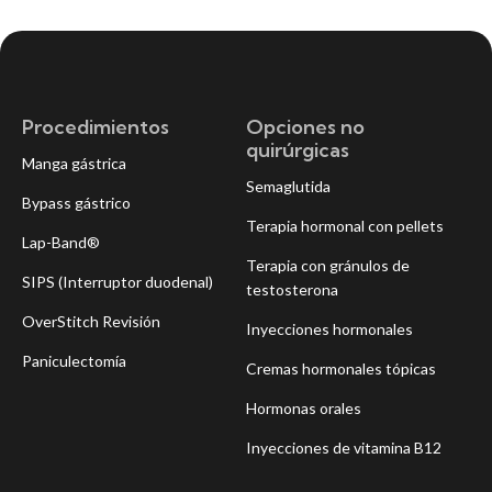
Procedimientos
Opciones no
quirúrgicas
Manga gástrica
Semaglutida
Bypass gástrico
Terapia hormonal con pellets
Lap-Band®
Terapia con gránulos de
SIPS (Interruptor duodenal)
testosterona
OverStitch Revisión
Inyecciones hormonales
Paniculectomía
Cremas hormonales tópicas
Hormonas orales
Inyecciones de vitamina B12