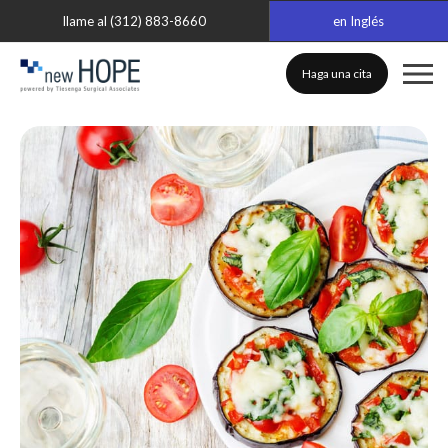
llame al (312) 883-8660
en Inglés
Haga una cita